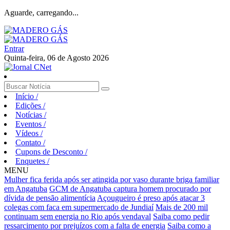
Aguarde, carregando...
Entrar
Quinta-feira, 06 de Agosto 2026
Início
/
Edições
/
Notícias
/
Eventos
/
Vídeos
/
Contato
/
Cupons de Desconto
/
Enquetes
/
MENU
Mulher fica ferida após ser atingida por vaso durante briga familiar
em Angatuba
GCM de Angatuba captura homem procurado por
dívida de pensão alimentícia
Açougueiro é preso após atacar 3
colegas com faca em supermercado de Jundiaí
Mais de 200 mil
continuam sem energia no Rio após vendaval
Saiba como pedir
ressarcimento por prejuízos com a falta de energia
Saiba como a