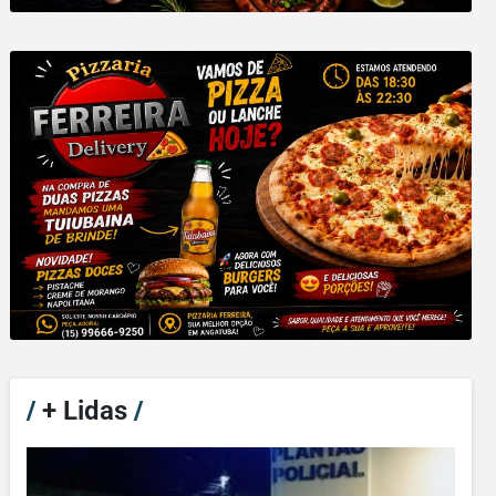
/
+ Lidas
/