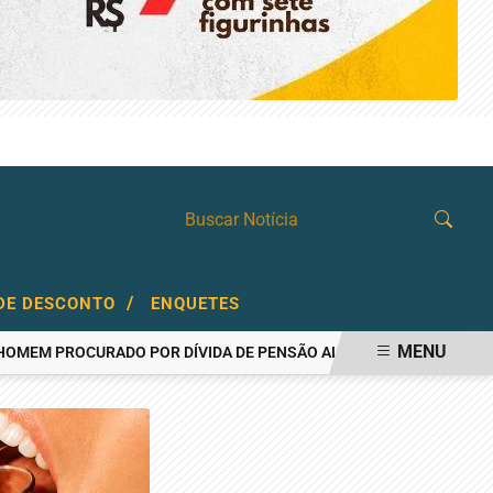
QUARTA-FEIRA, 05 DE AGOSTO 2026
/
DE DESCONTO
ENQUETES
MENU
PROCURADO POR DÍVIDA DE PENSÃO ALIMENTÍCIA
AÇOUGUEIRO 