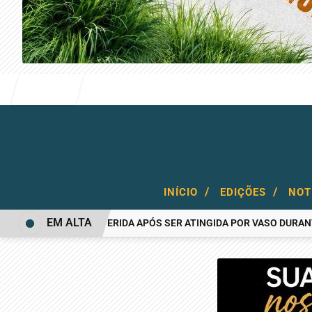
Entrar
/
/
INÍCIO
EDIÇÕES
NOT
EM ALTA
MULHER FICA FERIDA APÓS SER ATINGIDA POR VASO DURANTE BR