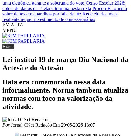
urna eletrônica garante a soberania do voto
Censo Escolar 2026:
coleta de dados da 1ª etapa termina nesta sexta
Procon-RJ orienta
sobre danos em aparelhos por falta de luz
Rede elétrica mais
resiliente requer investimento de concessionárias
EM ALTA
MENU
Brasil
Lei institui 19 de março Dia Nacional da
Artesã e do Artesão
Data era comemorada nessa data
informalmente. Norma também atualiza
normas com foco na valorização da
atividade.
Por
Jornal CNet Redação
Em
29/05/2026 13:07