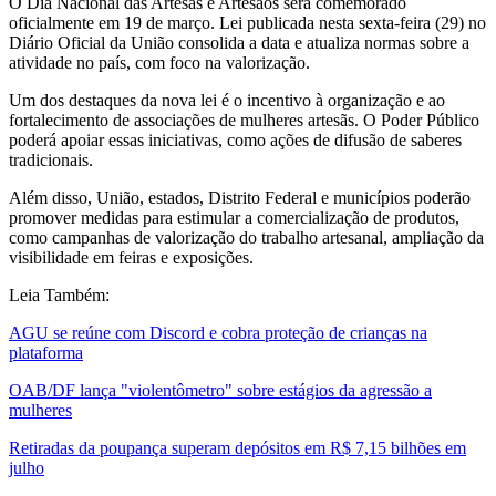
O Dia Nacional das Artesãs e Artesãos será comemorado
oficialmente em 19 de março. Lei publicada nesta sexta-feira (29) no
Diário Oficial da União consolida a data e atualiza normas sobre a
atividade no país, com foco na valorização.
Um dos destaques da nova lei é o incentivo à organização e ao
fortalecimento de associações de mulheres artesãs. O Poder Público
poderá apoiar essas iniciativas, como ações de difusão de saberes
tradicionais.
Além disso, União, estados, Distrito Federal e municípios poderão
promover medidas para estimular a comercialização de produtos,
como campanhas de valorização do trabalho artesanal, ampliação da
visibilidade em feiras e exposições.
Leia Também:
AGU se reúne com Discord e cobra proteção de crianças na
plataforma
OAB/DF lança "violentômetro" sobre estágios da agressão a
mulheres
Retiradas da poupança superam depósitos em R$ 7,15 bilhões em
julho