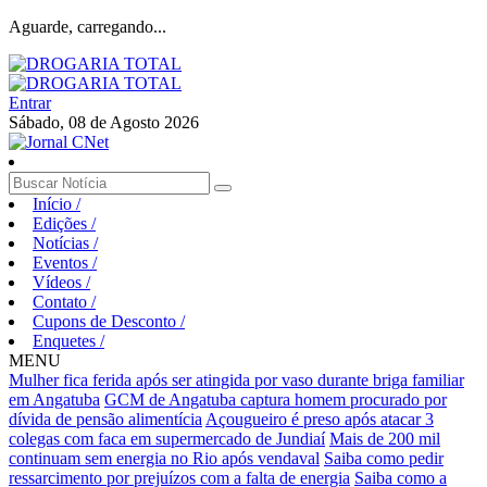
Aguarde, carregando...
Entrar
Sábado, 08 de Agosto 2026
Início
/
Edições
/
Notícias
/
Eventos
/
Vídeos
/
Contato
/
Cupons de Desconto
/
Enquetes
/
MENU
Mulher fica ferida após ser atingida por vaso durante briga familiar
em Angatuba
GCM de Angatuba captura homem procurado por
dívida de pensão alimentícia
Açougueiro é preso após atacar 3
colegas com faca em supermercado de Jundiaí
Mais de 200 mil
continuam sem energia no Rio após vendaval
Saiba como pedir
ressarcimento por prejuízos com a falta de energia
Saiba como a