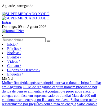
Aguarde, carregando...
Entrar
Domingo, 09 de Agosto 2026
Início
/
Edições
/
Notícias
/
Eventos
/
Vídeos
/
Contato
/
Cupons de Desconto
/
Enquetes
/
MENU
Mulher fica ferida após ser atingida por vaso durante briga familiar
em Angatuba
GCM de Angatuba captura homem procurado por
dívida de pensão alimentícia
Açougueiro é preso após atacar 3
colegas com faca em supermercado de Jundiaí
Mais de 200 mil
continuam sem energia no Rio após vendaval
Saiba como pedir
ressarcimento por prejuízos com a falta de energia
Saiba como a