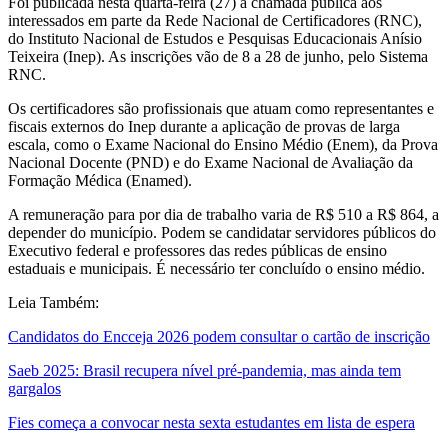
Foi publicada nesta quarta-feira (27) a chamada pública aos
interessados em parte da Rede Nacional de Certificadores (RNC),
do Instituto Nacional de Estudos e Pesquisas Educacionais Anísio
Teixeira (Inep). As inscrições vão de 8 a 28 de junho, pelo Sistema
RNC.
Os certificadores são profissionais que atuam como representantes e
fiscais externos do Inep durante a aplicação de provas de larga
escala, como o Exame Nacional do Ensino Médio (Enem), da Prova
Nacional Docente (PND) e do Exame Nacional de Avaliação da
Formação Médica (Enamed).
A remuneração para por dia de trabalho varia de R$ 510 a R$ 864, a
depender do município. Podem se candidatar servidores públicos do
Executivo federal e professores das redes públicas de ensino
estaduais e municipais. É necessário ter concluído o ensino médio.
Leia Também:
Candidatos do Encceja 2026 podem consultar o cartão de inscrição
Saeb 2025: Brasil recupera nível pré-pandemia, mas ainda tem
gargalos
Fies começa a convocar nesta sexta estudantes em lista de espera