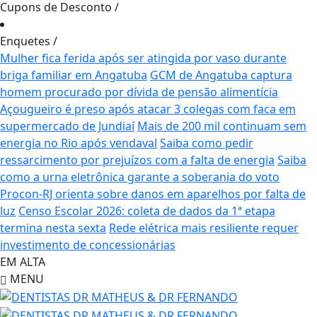
Cupons de Desconto
/
Enquetes
/
Mulher fica ferida após ser atingida por vaso durante
briga familiar em Angatuba
GCM de Angatuba captura
homem procurado por dívida de pensão alimentícia
Açougueiro é preso após atacar 3 colegas com faca em
supermercado de Jundiaí
Mais de 200 mil continuam sem
energia no Rio após vendaval
Saiba como pedir
ressarcimento por prejuízos com a falta de energia
Saiba
como a urna eletrônica garante a soberania do voto
Procon-RJ orienta sobre danos em aparelhos por falta de
luz
Censo Escolar 2026: coleta de dados da 1ª etapa
termina nesta sexta
Rede elétrica mais resiliente requer
investimento de concessionárias
EM ALTA
MENU