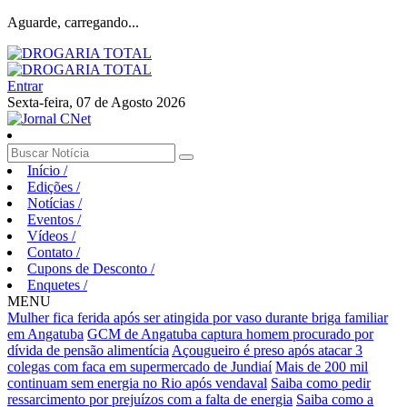
Aguarde, carregando...
Entrar
Sexta-feira, 07 de Agosto 2026
Início
/
Edições
/
Notícias
/
Eventos
/
Vídeos
/
Contato
/
Cupons de Desconto
/
Enquetes
/
MENU
Mulher fica ferida após ser atingida por vaso durante briga familiar
em Angatuba
GCM de Angatuba captura homem procurado por
dívida de pensão alimentícia
Açougueiro é preso após atacar 3
colegas com faca em supermercado de Jundiaí
Mais de 200 mil
continuam sem energia no Rio após vendaval
Saiba como pedir
ressarcimento por prejuízos com a falta de energia
Saiba como a