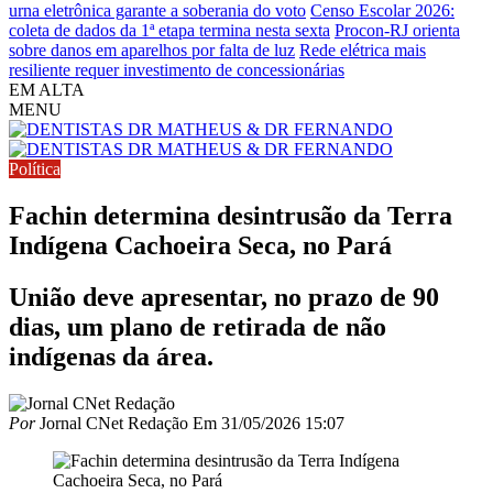
urna eletrônica garante a soberania do voto
Censo Escolar 2026:
coleta de dados da 1ª etapa termina nesta sexta
Procon-RJ orienta
sobre danos em aparelhos por falta de luz
Rede elétrica mais
resiliente requer investimento de concessionárias
EM ALTA
MENU
Política
Fachin determina desintrusão da Terra
Indígena Cachoeira Seca, no Pará
União deve apresentar, no prazo de 90
dias, um plano de retirada de não
indígenas da área.
Por
Jornal CNet Redação
Em
31/05/2026 15:07