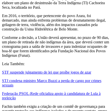
elabore um plano de desintrusão da Terra Indígena (TI) Cachoeira
Seca, localizada no Pará.
Em 2016, o território, que pertencente do povo Arara, foi
demarcado, mas ainda enfrenta problemas de desmatamento ilegal,
grilagem de terra, violência, além dos impactos causados pela
construção da Usina Hidrelétrica de Belo Monte.
Conforme a decisão, a União deverá apresentar, no prazo de 90 dias,
um plano de retirada de não indígenas da área, que deverá conter um
cronograma para a saída de invasores e para indenizar ocupantes de
boa-fé que forem identificados pela Fundação Nacional dos Povos
Indígenas (Funai).
Leia Também:
STF suspende julgamento de lei que proíbe jogos de azar
STJ condena ministro Marco Buzzi a perda de cargo por crimes
sexuais
Federação PSOL-Rede oficializa apoio à candidatura de Lula à
reeleição
Fachin também exigiu a criação de um comitê de governança para
garantir proteção aos indígenas isolados e de recente contato, grupo