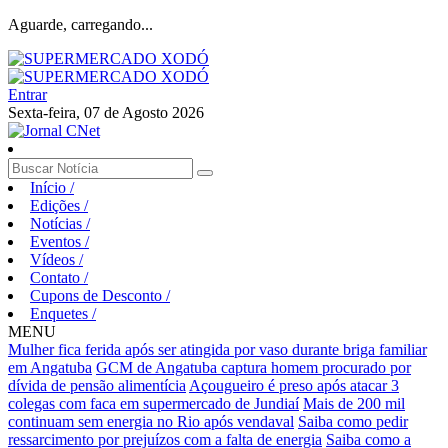
Aguarde, carregando...
Entrar
Sexta-feira, 07 de Agosto 2026
Início
/
Edições
/
Notícias
/
Eventos
/
Vídeos
/
Contato
/
Cupons de Desconto
/
Enquetes
/
MENU
Mulher fica ferida após ser atingida por vaso durante briga familiar
em Angatuba
GCM de Angatuba captura homem procurado por
dívida de pensão alimentícia
Açougueiro é preso após atacar 3
colegas com faca em supermercado de Jundiaí
Mais de 200 mil
continuam sem energia no Rio após vendaval
Saiba como pedir
ressarcimento por prejuízos com a falta de energia
Saiba como a