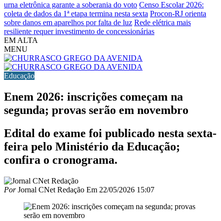
urna eletrônica garante a soberania do voto
Censo Escolar 2026:
coleta de dados da 1ª etapa termina nesta sexta
Procon-RJ orienta
sobre danos em aparelhos por falta de luz
Rede elétrica mais
resiliente requer investimento de concessionárias
EM ALTA
MENU
Educação
Enem 2026: inscrições começam na
segunda; provas serão em novembro
Edital do exame foi publicado nesta sexta-
feira pelo Ministério da Educação;
confira o cronograma.
Por
Jornal CNet Redação
Em
22/05/2026 15:07