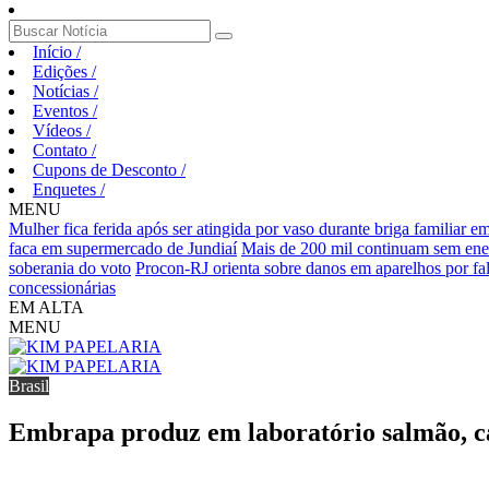
Início
/
Edições
/
Notícias
/
Eventos
/
Vídeos
/
Contato
/
Cupons de Desconto
/
Enquetes
/
MENU
Mulher fica ferida após ser atingida por vaso durante briga familiar 
faca em supermercado de Jundiaí
Mais de 200 mil continuam sem ene
soberania do voto
Procon-RJ orienta sobre danos em aparelhos por fal
concessionárias
EM ALTA
MENU
Brasil
Embrapa produz em laboratório salmão, cav