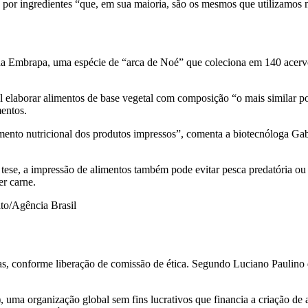
s por ingredientes “que, em sua maioria, são os mesmos que utilizamos n
a Embrapa, uma espécie de “arca de Noé” que coleciona em 140 acervos
l elaborar alimentos de base vegetal com composição “o mais similar p
mentos.
mento nutricional dos produtos impressos”, comenta a biotecnóloga G
 tese, a impressão de alimentos também pode evitar pesca predatória ou
r carne.
ato/Agência Brasil
 conforme liberação de comissão de ética. Segundo Luciano Paulino d
, uma organização global sem fins lucrativos que financia a criação de