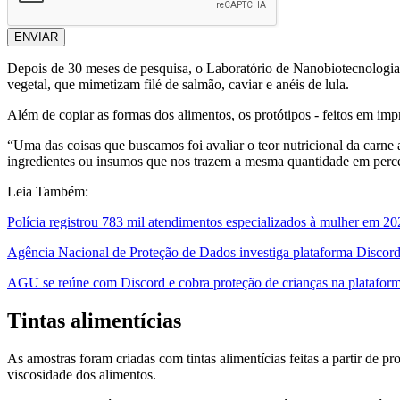
ENVIAR
Depois de 30 meses de pesquisa, o Laboratório de Nanobiotecnologi
vegetal, que mimetizam filé de salmão, caviar e anéis de lula.
Além de copiar as formas dos alimentos, os protótipos - feitos em imp
“Uma das coisas que buscamos foi avaliar o teor nutricional da carne a
ingredientes ou insumos que nos trazem a mesma quantidade em perce
Leia Também:
Polícia registrou 783 mil atendimentos especializados à mulher em 2
Agência Nacional de Proteção de Dados investiga plataforma Discor
AGU se reúne com Discord e cobra proteção de crianças na platafor
Tintas alimentícias
As amostras foram criadas com tintas alimentícias feitas a partir de pr
viscosidade dos alimentos.