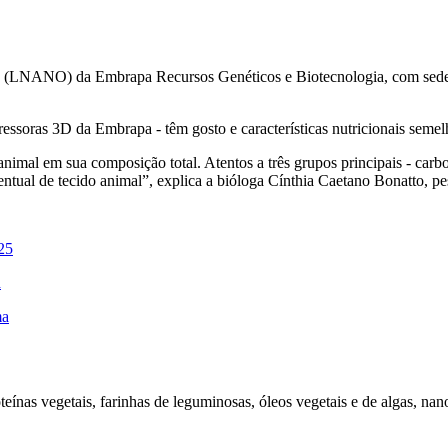
a (LNANO) da Embrapa Recursos Genéticos e Biotecnologia, com sede 
ressoras 3D da Embrapa - têm gosto e características nutricionais semel
nimal em sua composição total. Atentos a três grupos principais - carbo
ntual de tecido animal”, explica a bióloga Cínthia Caetano Bonatto, 
025
d
ma
oteínas vegetais, farinhas de leguminosas, óleos vegetais e de algas, na