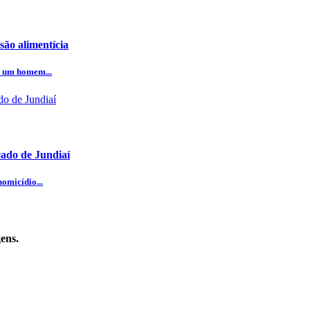
ão alimentícia
e um homem...
cado de Jundiaí
omicídio...
ens.