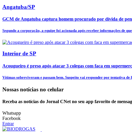
Angatuba/SP
GCM de Angatuba captura homem procurado por dívida de pens
Segundo a corporação, a equipe foi acionada após receber informações de qu
Interior de SP
Açougueiro é preso após atacar 3 colegas com faca em supermer
Vítimas sobreviveram e passam bem. Suspeito vai responder por tentativa de h
Nossas notícias
no celular
Receba as notícias do Jornal CNet no seu app favorito de mensag
Whatsapp
Facebook
Entrar