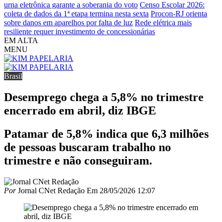
urna eletrônica garante a soberania do voto
Censo Escolar 2026:
coleta de dados da 1ª etapa termina nesta sexta
Procon-RJ orienta
sobre danos em aparelhos por falta de luz
Rede elétrica mais
resiliente requer investimento de concessionárias
EM ALTA
MENU
Brasil
Desemprego chega a 5,8% no trimestre
encerrado em abril, diz IBGE
Patamar de 5,8% indica que 6,3 milhões
de pessoas buscaram trabalho no
trimestre e não conseguiram.
Por
Jornal CNet Redação
Em
28/05/2026 12:07