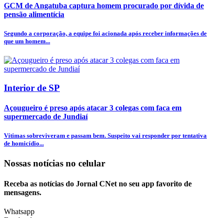
GCM de Angatuba captura homem procurado por dívida de
pensão alimentícia
Segundo a corporação, a equipe foi acionada após receber informações de
que um homem...
Interior de SP
Açougueiro é preso após atacar 3 colegas com faca em
supermercado de Jundiaí
Vítimas sobreviveram e passam bem. Suspeito vai responder por tentativa
de homicídio...
Nossas notícias
no celular
Receba as notícias do Jornal CNet no seu app favorito de
mensagens.
Whatsapp