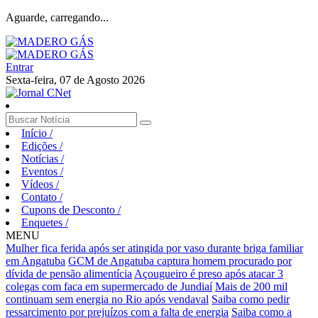
Aguarde, carregando...
Entrar
Sexta-feira, 07 de Agosto 2026
Início
/
Edições
/
Notícias
/
Eventos
/
Vídeos
/
Contato
/
Cupons de Desconto
/
Enquetes
/
MENU
Mulher fica ferida após ser atingida por vaso durante briga familiar
em Angatuba
GCM de Angatuba captura homem procurado por
dívida de pensão alimentícia
Açougueiro é preso após atacar 3
colegas com faca em supermercado de Jundiaí
Mais de 200 mil
continuam sem energia no Rio após vendaval
Saiba como pedir
ressarcimento por prejuízos com a falta de energia
Saiba como a