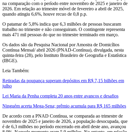
na comparação com o período entre novembro de 2025 e janeiro de
2026. Em relação ao trimestre móvel de fevereiro a abril de 2025,
quando atingiu 6,6%, houve recuo de 0,8 p.p.
O patamar de 5,8% indica que 6,3 milhões de pessoas buscaram
trabalho no trimestre e não conseguiram. O contingente representa
mais 471 mil pessoas do que no trimestre terminado em março.
Os dados são da Pesquisa Nacional por Amostra de Domicílios
Contínua Mensal/ abril 2026 (PNAD-Contínua), divulgada, nesta
quinta-feira (28), pelo Instituto Brasileiro de Geografia e Estatística
(IBGE).
Leia Também:
Retiradas da poupança superam depósitos em R$ 7,15 bilhões em
julho
Lei Maria da Penha completa 20 anos entre avanços e desafios
Ninguém acerta Mega-Sena; prêmio acumula para R$ 165 milhões
De acordo com a PNAD Contínua, se comparada ao trimestre de
novembro de 2025 e janeiro de 2026, a população desocupada, que
é de 6,3 milhões no período encerrado em abril deste ano, avançou
8,0%. Naquele momento eram 5,9 milhões. No entanto, em relação