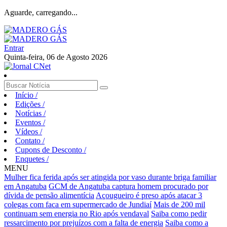
Aguarde, carregando...
Entrar
Quinta-feira, 06 de Agosto 2026
Início
/
Edições
/
Notícias
/
Eventos
/
Vídeos
/
Contato
/
Cupons de Desconto
/
Enquetes
/
MENU
Mulher fica ferida após ser atingida por vaso durante briga familiar
em Angatuba
GCM de Angatuba captura homem procurado por
dívida de pensão alimentícia
Açougueiro é preso após atacar 3
colegas com faca em supermercado de Jundiaí
Mais de 200 mil
continuam sem energia no Rio após vendaval
Saiba como pedir
ressarcimento por prejuízos com a falta de energia
Saiba como a