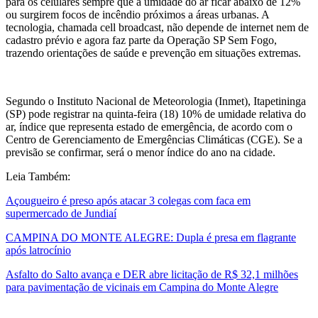
para os celulares sempre que a umidade do ar ficar abaixo de 12%
ou surgirem focos de incêndio próximos a áreas urbanas. A
tecnologia, chamada cell broadcast, não depende de internet nem de
cadastro prévio e agora faz parte da Operação SP Sem Fogo,
trazendo orientações de saúde e prevenção em situações extremas.
Segundo o Instituto Nacional de Meteorologia (Inmet), Itapetininga
(SP) pode registrar na quinta-feira (18) 10% de umidade relativa do
ar, índice que representa estado de emergência, de acordo com o
Centro de Gerenciamento de Emergências Climáticas (CGE). Se a
previsão se confirmar, será o menor índice do ano na cidade.
Leia Também:
Açougueiro é preso após atacar 3 colegas com faca em
supermercado de Jundiaí
CAMPINA DO MONTE ALEGRE: Dupla é presa em flagrante
após latrocínio
Asfalto do Salto avança e DER abre licitação de R$ 32,1 milhões
para pavimentação de vicinais em Campina do Monte Alegre