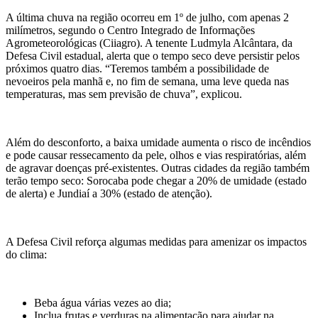
A última chuva na região ocorreu em 1º de julho, com apenas 2
milímetros, segundo o Centro Integrado de Informações
Agrometeorológicas (Ciiagro). A tenente Ludmyla Alcântara, da
Defesa Civil estadual, alerta que o tempo seco deve persistir pelos
próximos quatro dias. “Teremos também a possibilidade de
nevoeiros pela manhã e, no fim de semana, uma leve queda nas
temperaturas, mas sem previsão de chuva”, explicou.
Além do desconforto, a baixa umidade aumenta o risco de incêndios
e pode causar ressecamento da pele, olhos e vias respiratórias, além
de agravar doenças pré-existentes. Outras cidades da região também
terão tempo seco: Sorocaba pode chegar a 20% de umidade (estado
de alerta) e Jundiaí a 30% (estado de atenção).
A Defesa Civil reforça algumas medidas para amenizar os impactos
do clima:
Beba água várias vezes ao dia;
Inclua frutas e verduras na alimentação para ajudar na