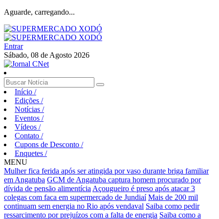
Aguarde, carregando...
Entrar
Sábado, 08 de Agosto 2026
Início
/
Edições
/
Notícias
/
Eventos
/
Vídeos
/
Contato
/
Cupons de Desconto
/
Enquetes
/
MENU
Mulher fica ferida após ser atingida por vaso durante briga familiar
em Angatuba
GCM de Angatuba captura homem procurado por
dívida de pensão alimentícia
Açougueiro é preso após atacar 3
colegas com faca em supermercado de Jundiaí
Mais de 200 mil
continuam sem energia no Rio após vendaval
Saiba como pedir
ressarcimento por prejuízos com a falta de energia
Saiba como a