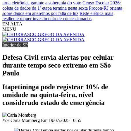
urna eletrônica garante a soberania do voto
Censo Escolar 2026:
coleta de dados da 1ª etapa termina nesta sexta
Procon-RJ orienta
sobre danos em aparelhos por falta de luz
Rede elétrica mais
resiliente requer investimento de concessionárias
EM ALTA
MENU
Interior de SP
Defesa Civil envia alertas por celular
durante tempo seco extremo em São
Paulo
Itapetininga pode registrar 10% de
umidade na quinta-feira, nível
considerado estado de emergência
Por
Carla Momberg
Em
19/07/2025 10:55