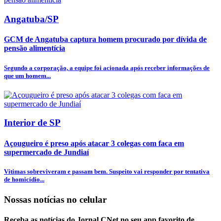
Angatuba/SP
GCM de Angatuba captura homem procurado por dívida de
pensão alimentícia
Segundo a corporação, a equipe foi acionada após receber informações de
que um homem...
Interior de SP
Açougueiro é preso após atacar 3 colegas com faca em
supermercado de Jundiaí
Vítimas sobreviveram e passam bem. Suspeito vai responder por tentativa
de homicídio...
Nossas notícias
no celular
Receba as notícias do Jornal CNet no seu app favorito de