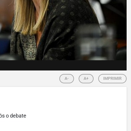
A-
A+
IMPRIMIR
pôs o debate