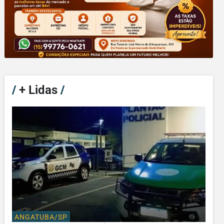
/
+ Lidas
/
ANGATUBA/SP