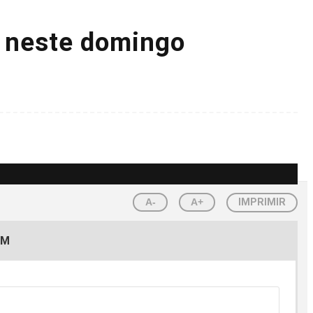
 neste domingo
A-
A+
IMPRIMIR
EM