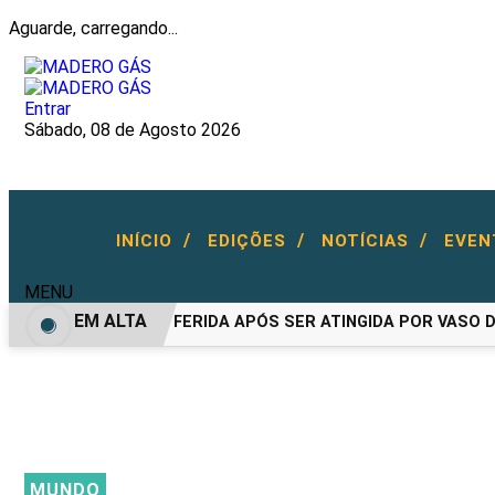
Aguarde, carregando...
Entrar
Sábado, 08 de Agosto 2026
/
/
/
INÍCIO
EDIÇÕES
NOTÍCIAS
EVE
MENU
EM ALTA
MULHER FICA FERIDA APÓS SER ATINGIDA POR VASO DU
MUNDO