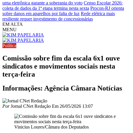
urna eletrônica garante a soberania do voto
Censo Escolar 2026:
coleta de dados da 1ª etapa termina nesta sexta
Procon-RJ orienta
sobre danos em aparelhos por falta de luz
Rede elétrica mais
resiliente requer investimento de concessionárias
EM ALTA
MENU
Política
Comissão sobre fim da escala 6x1 ouve
sindicatos e movimentos sociais nesta
terça-feira
Informações: Agência Câmara Notícias
Por
Jornal CNet Redação
Em
26/05/2026 13:07
Vinicius Loures/Câmara dos Deputados