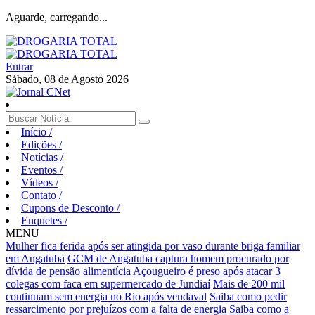
Aguarde, carregando...
Entrar
Sábado, 08 de Agosto 2026
Início
/
Edições
/
Notícias
/
Eventos
/
Vídeos
/
Contato
/
Cupons de Desconto
/
Enquetes
/
MENU
Mulher fica ferida após ser atingida por vaso durante briga familiar
em Angatuba
GCM de Angatuba captura homem procurado por
dívida de pensão alimentícia
Açougueiro é preso após atacar 3
colegas com faca em supermercado de Jundiaí
Mais de 200 mil
continuam sem energia no Rio após vendaval
Saiba como pedir
ressarcimento por prejuízos com a falta de energia
Saiba como a