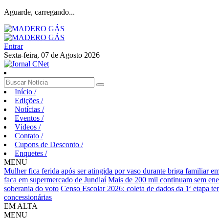
Aguarde, carregando...
Entrar
Sexta-feira, 07 de Agosto 2026
Início
/
Edições
/
Notícias
/
Eventos
/
Vídeos
/
Contato
/
Cupons de Desconto
/
Enquetes
/
MENU
Mulher fica ferida após ser atingida por vaso durante briga familiar 
faca em supermercado de Jundiaí
Mais de 200 mil continuam sem ene
soberania do voto
Censo Escolar 2026: coleta de dados da 1ª etapa te
concessionárias
EM ALTA
MENU