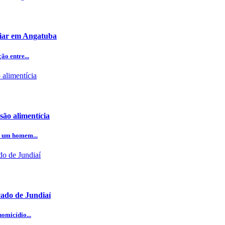
iliar em Angatuba
o entre...
ão alimentícia
e um homem...
cado de Jundiaí
omicídio...