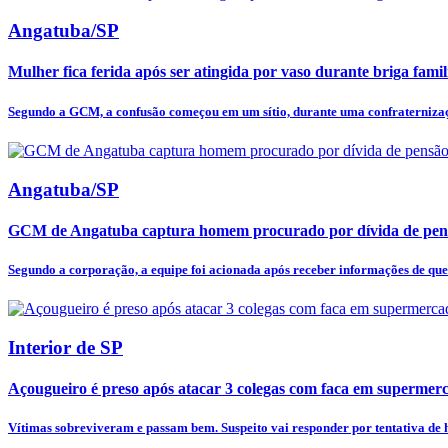
Angatuba/SP
Mulher fica ferida após ser atingida por vaso durante briga fam
Segundo a GCM, a confusão começou em um sítio, durante uma confraternizaçã
Angatuba/SP
GCM de Angatuba captura homem procurado por dívida de pens
Segundo a corporação, a equipe foi acionada após receber informações de qu
Interior de SP
Açougueiro é preso após atacar 3 colegas com faca em supermer
Vítimas sobreviveram e passam bem. Suspeito vai responder por tentativa de h