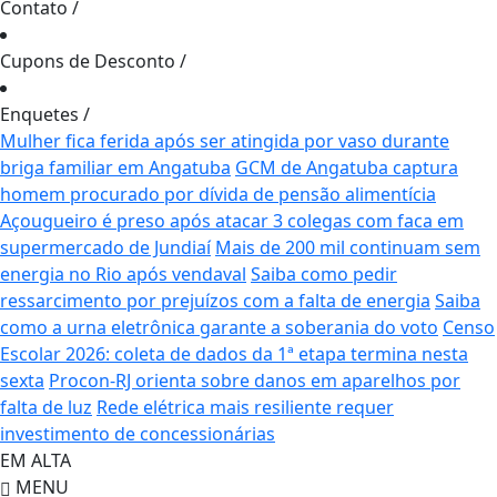
Contato
/
Cupons de Desconto
/
Enquetes
/
Mulher fica ferida após ser atingida por vaso durante
briga familiar em Angatuba
GCM de Angatuba captura
homem procurado por dívida de pensão alimentícia
Açougueiro é preso após atacar 3 colegas com faca em
supermercado de Jundiaí
Mais de 200 mil continuam sem
energia no Rio após vendaval
Saiba como pedir
ressarcimento por prejuízos com a falta de energia
Saiba
como a urna eletrônica garante a soberania do voto
Censo
Escolar 2026: coleta de dados da 1ª etapa termina nesta
sexta
Procon-RJ orienta sobre danos em aparelhos por
falta de luz
Rede elétrica mais resiliente requer
investimento de concessionárias
EM ALTA
MENU