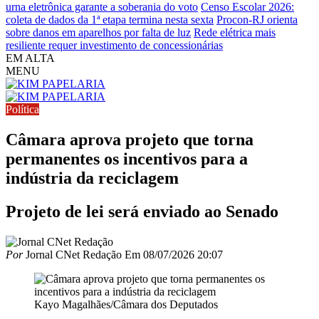
urna eletrônica garante a soberania do voto
Censo Escolar 2026:
coleta de dados da 1ª etapa termina nesta sexta
Procon-RJ orienta
sobre danos em aparelhos por falta de luz
Rede elétrica mais
resiliente requer investimento de concessionárias
EM ALTA
MENU
Política
Câmara aprova projeto que torna
permanentes os incentivos para a
indústria da reciclagem
Projeto de lei será enviado ao Senado
Por
Jornal CNet Redação
Em
08/07/2026 20:07
Kayo Magalhães/Câmara dos Deputados