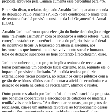
proposta aprovada pela Câmara aumenta esse percentual para 4%.
Em razão disso, o relator, deputado Arnaldo Jardim, acatou emenda
do deputado Paulo Pimenta (PT-RS) para condicionar o limite total
de renúncia fiscal à previsão constante da Lei Orçamentária Anual
(LOA).
Arnaldo Jardim afirmou que a elevação do limite de dedução corrige
uma "relevante assimetria" com os incentivos a outros setores. "Essa
correção restabelece a coerência interna do próprio sistema federal
de incentivos fiscais. A legislação brasileira já assegura, aos
instrumentos que fomentam o desenvolvimento social e humano,
tetos de dedução superiores ao hoje conferido à reciclagem", disse.
Jardim reconheceu que o projeto implica renúncia de receita ao
tornar permanente um benefício fiscal existente. Mas, segundo ele, o
impacto é previsível e limitado. "A medida tende a produzir
externalidades fiscais positivas, ao reduzir os custos públicos com a
gestão de resíduos sólidos e ao fomentar a atividade econômica e a
geração de renda na cadeia da reciclagem", afirmou o relator.
Outro ponto ressaltado por Jardim foi a dimensão social da proposta,
que beneficia cooperativas e associações de catadores de materiais
reutilizáveis e recicláveis. "Ao direcionar recursos para projetos de
reciclagem, cria-se um ambiente favorável ao fortalecimento dessas
organizações, aumentando sua capacidade operacional", disse.