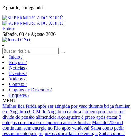
Aguarde, carregando...
Entrar
Sábado, 08 de Agosto 2026
Início
/
Edições
/
Notícias
/
Eventos
/
Vídeos
/
Contato
/
Cupons de Desconto
/
Enquetes
/
MENU
Mulher fica ferida após ser atingida por vaso durante briga familiar
em Angatuba
GCM de Angatuba captura homem procurado por
dívida de pensão alimentícia
Açougueiro é preso após atacar 3
colegas com faca em supermercado de Jundiaí
Mais de 200 mil
continuam sem energia no Rio após vendaval
Saiba como pedir
ressarcimento por prejuízos com a falta de energia
Saiba como a