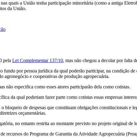
as quais a União tenha participação minoritária (como a antiga Eletrob
itos da União.
ção
0 pela
Lei Complementar 137/10
, mas não chegou a decolar por falta d
o fundo por pessoa jurídica da qual poderão participar, na condição de 
 do agronegócio e cooperativas de produção agropecuária.
as não especifica como esses atores participarão dela como cotistas.
fica da qual poderiam fazer parte como cotistas essas empresas interes
o bloqueio de despesas que constituam obrigações constitucionais e leg
diretrizes orçamentárias.
tória, no entanto restrita ao montante previsto no projeto original de 
de de recursos do Programa de Garantia da Atividade Agropecuária (Pr