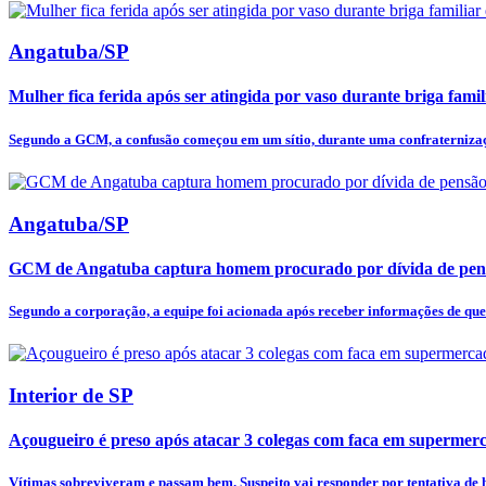
Angatuba/SP
Mulher fica ferida após ser atingida por vaso durante briga fam
Segundo a GCM, a confusão começou em um sítio, durante uma confraternizaçã
Angatuba/SP
GCM de Angatuba captura homem procurado por dívida de pens
Segundo a corporação, a equipe foi acionada após receber informações de qu
Interior de SP
Açougueiro é preso após atacar 3 colegas com faca em supermer
Vítimas sobreviveram e passam bem. Suspeito vai responder por tentativa de h