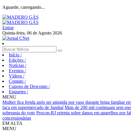
Aguarde, carregando...
Entrar
Quinta-feira, 06 de Agosto 2026
Início
/
Edições
/
Notícias
/
Eventos
/
Vídeos
/
Contato
/
Cupons de Desconto
/
Enquetes
/
MENU
Mulher fica ferida após ser atingida por vaso durante briga familiar 
faca em supermercado de Jundiaí
Mais de 200 mil continuam sem ene
soberania do voto
Procon-RJ orienta sobre danos em aparelhos por fal
concessionárias
EM ALTA
MENU