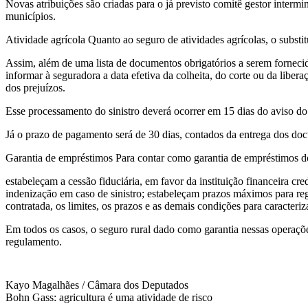
Novas atribuições são criadas para o já previsto comitê gestor interm
municípios.
Atividade agrícola Quanto ao seguro de atividades agrícolas, o substi
Assim, além de uma lista de documentos obrigatórios a serem fornecid
informar à seguradora a data efetiva da colheita, do corte ou da liber
dos prejuízos.
Esse processamento do sinistro deverá ocorrer em 15 dias do aviso do s
Já o prazo de pagamento será de 30 dias, contados da entrega dos docu
Garantia de empréstimos Para contar como garantia de empréstimos do 
estabeleçam a cessão fiduciária, em favor da instituição financeira cre
indenização em caso de sinistro; estabeleçam prazos máximos para regu
contratada, os limites, os prazos e as demais condições para caracteriza
Em todos os casos, o seguro rural dado como garantia nessas operaçõ
regulamento.
Kayo Magalhães / Câmara dos Deputados
Bohn Gass: agricultura é uma atividade de risco