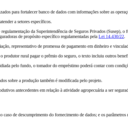
ilizados para fortalecer banco de dados com informações sobre as opera
tender a setores específicos.
regulamentação da Superintendência de Seguros Privados (Susep), o fu
guradoras de propósito específico regulamentadas pela
Lei 14.430/22
.
ciação, representativo de promessa de pagamento em dinheiro e vinculad
 produtor rural pagar o prêmio do seguro, o texto incluiu outros benef
diada pelo fundo, o tomador do empréstimo poderá contar com condições
dados sobre a produção também é modificada pelo projeto.
odutivos antecedentes em relação à atividade agropecuária a ser segura
no caso de descumprimento do fornecimento de dados; e os parâmetros mí