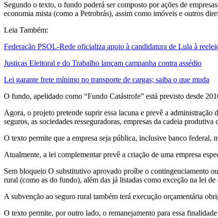
Segundo o texto, o fundo poderá ser composto por ações de empresas n
economia mista (como a Petrobrás), assim como imóveis e outros dire
Leia Também:
Federação PSOL-Rede oficializa apoio à candidatura de Lula à reelei
Justiças Eleitoral e do Trabalho lançam campanha contra assédio
Lei garante frete mínimo no transporte de cargas; saiba o que muda
O fundo, apelidado como “Fundo Catástrofe” está previsto desde 201
Agora, o projeto pretende suprir essa lacuna e prevê a administração d
seguros, as sociedades resseguradoras, empresas da cadeia produtiva
O texto permite que a empresa seja pública, inclusive banco federal, m
Atualmente, a lei complementar prevê a criação de uma empresa especí
Sem bloqueio O substitutivo aprovado proíbe o contingenciamento ou 
rural (como as do fundo), além das já listadas como exceção na lei de 
A subvenção ao seguro rural também terá execução orçamentária obriga
O texto permite, por outro lado, o remanejamento para essa finalida