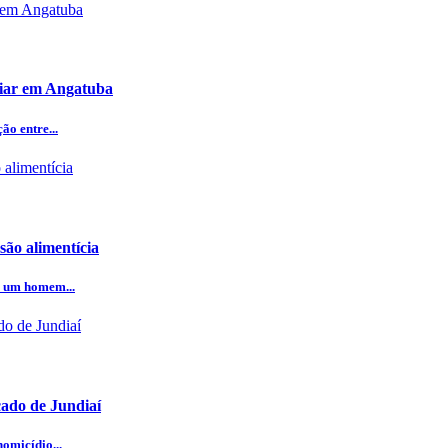
iliar em Angatuba
o entre...
ão alimentícia
e um homem...
cado de Jundiaí
omicídio...