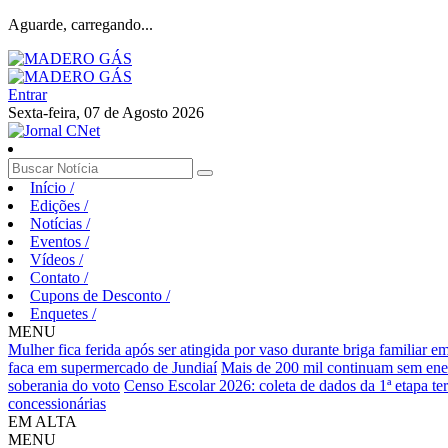
Aguarde, carregando...
Entrar
Sexta-feira, 07 de Agosto 2026
Início
/
Edições
/
Notícias
/
Eventos
/
Vídeos
/
Contato
/
Cupons de Desconto
/
Enquetes
/
MENU
Mulher fica ferida após ser atingida por vaso durante briga familiar 
faca em supermercado de Jundiaí
Mais de 200 mil continuam sem ene
soberania do voto
Censo Escolar 2026: coleta de dados da 1ª etapa te
concessionárias
EM ALTA
MENU