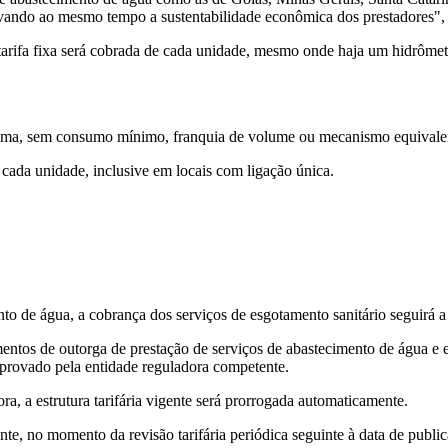
ervando ao mesmo tempo a sustentabilidade econômica dos prestadores",
 tarifa fixa será cobrada de cada unidade, mesmo onde haja um hidrôm
 mesma, sem consumo mínimo, franquia de volume ou mecanismo equival
 cada unidade, inclusive em locais com ligação única.
nto de água, a cobrança dos serviços de esgotamento sanitário seguirá a
umentos de outorga de prestação de serviços de abastecimento de água e
 aprovado pela entidade reguladora competente.
a, a estrutura tarifária vigente será prorrogada automaticamente.
ente, no momento da revisão tarifária periódica seguinte à data de publi