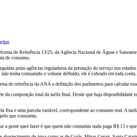
eitas
orma de Referência 13/25, da Agência Nacional de Águas e Saneament
uia de consumo.
seguidas pelas agências reguladoras da prestação do serviço nos estado
 não tenha consumido o volume definido, ele é cobrado em toda conta.
rma de referência da ANA a definição dos parâmetros para calcular esse
 da composição total da tarifa final. Desde que haja disponibilidade re
 fixa e uma parcela variável, correspondente ao consumo real. A tarifa 
e pelo que consumiu.
que a gente quer fazer é que quem não consumiu nada paga R$ 15 e qu
e abastecimento de água como as de Goiás, Minas Gerais, Santa Catarina