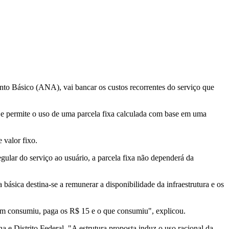
o Básico (ANA), vai bancar os custos recorrentes do serviço que
s e permite o uso de uma parcela fixa calculada com base em uma
 valor fixo.
gular do serviço ao usuário, a parcela fixa não dependerá da
básica destina-se a remunerar a disponibilidade da infraestrutura e os
em consumiu, paga os R$ 15 e o que consumiu", explicou.
 e Distrito Federal. "A estrutura proposta induz o uso racional da