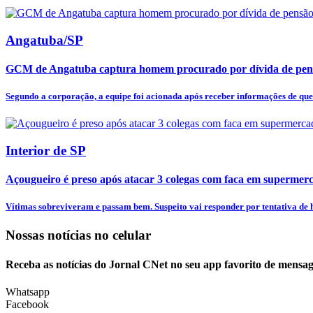
Angatuba/SP
GCM de Angatuba captura homem procurado por dívida de pens
Segundo a corporação, a equipe foi acionada após receber informações de qu
Interior de SP
Açougueiro é preso após atacar 3 colegas com faca em supermer
Vítimas sobreviveram e passam bem. Suspeito vai responder por tentativa de h
Nossas notícias
no celular
Receba as notícias do Jornal CNet no seu app favorito de mensag
Whatsapp
Facebook