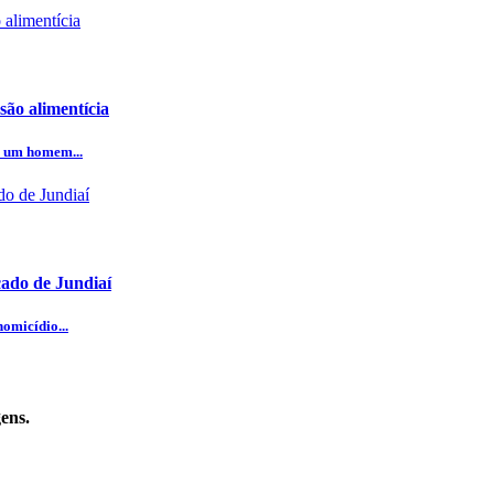
ão alimentícia
e um homem...
cado de Jundiaí
omicídio...
ens.