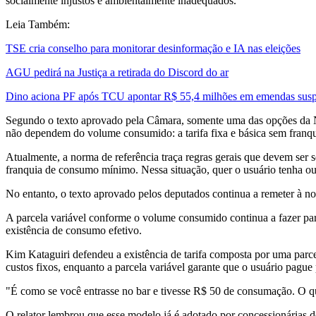
socialmente injustos e ambientalmente inadequados.
Leia Também:
TSE cria conselho para monitorar desinformação e IA nas eleições
AGU pedirá na Justiça a retirada do Discord do ar
Dino aciona PF após TCU apontar R$ 55,4 milhões em emendas susp
Segundo o texto aprovado pela Câmara, somente uma das opções da N
não dependem do volume consumido: a tarifa fixa e básica sem franq
Atualmente, a norma de referência traça regras gerais que devem ser 
franquia de consumo mínimo. Nessa situação, quer o usuário tenha ou
No entanto, o texto aprovado pelos deputados continua a remeter à no
A parcela variável conforme o volume consumido continua a fazer parte
existência de consumo efetivo.
Kim Kataguiri defendeu a existência de tarifa composta por uma parcela
custos fixos, enquanto a parcela variável garante que o usuário pagu
"É como se você entrasse no bar e tivesse R$ 50 de consumação. O 
O relator lembrou que esse modelo já é adotado por concessionárias d