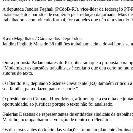
A deputada Jandira Feghali (PCdoB-RJ), vice-líder da federação PT-
brasileira e dos partidos de esquerda pela redução da jornada. Mais 
trabalhadores com vínculo formal, fora aqueles que não têm vínculo f
Kayo Magalhães / Câmara dos Deputados
Jandira Feghali: Mais de 38 milhões trabalham acima de 44 horas sem
Outra proposta Parlamentares do PL criticaram que a proposta para o
"Modernizar as questões trabalhistas é copiar o que deu certo no mu
autores do texto.
O líder do PL, deputado Sóstenes Cavalcante (RJ), também criticou a a
sua família, para o lazer, para o esporte."
O presidente da Câmara, Hugo Motta, afirmou que a escolha de juntar
oportunidade, ao justificar porque o texto não foi analisado.
Galerias Dezenas de representantes de entidades sindicais de trabalh
Marinho, acompanharam a votação de dentro do Plenário.
Os discursos antes do início das votações foram amplamente dominados