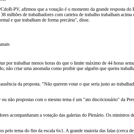
PCdoB-PV, afirmou que a votação é o momento da grande resposta do P
de 38 milhões de trabalhadores com carteira de trabalho trabalham acima
ormal e que trabalham de forma precária", disse.
anais
ptar por trabalhar menos horas do que o limite máximo de 44 horas sem
ndo, não criar uma anomalia como proibir que alguém que queira traba
usência da proposta. "Não querem votar o que seria justo ao trabalhado
 ou não propostas com o mesmo tema é um "ato discricionário" da Presid
adores acompanharam a votação das galerias do Plenário. Os ministros d
 pelo tema do fim da escala 6x1. A grande maioria das falas (cerca de