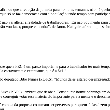
irmou que a redução da jornada para 40 horas semanais não irá quebra
orque só se faz democracia com a população tendo tempo para participar
 vai alterar a realidade de trabalhadores. "Eu não vou mentir para o 
eu não vou fazer, porque é mentira", declarou. Kataguiri afirmou que se h
isse que a PEC é um passo importante para o trabalhador ter mais tempo 
la escravocrata e extenuante, que é a 6x1."
o do deputado Bibo Nunes (PL-RS). "Muitos deles estarão desempregado
Silva (PT-RJ), lembrou que desde a Constituinte houve cobrança em de
 conseguir votar essa matéria tão importante para a mente e o descanso
 como a da proposta costumam ser perversas para quem "elas dizem prote
mou.