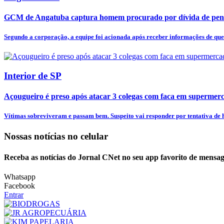
GCM de Angatuba captura homem procurado por dívida de pens
Segundo a corporação, a equipe foi acionada após receber informações de qu
Interior de SP
Açougueiro é preso após atacar 3 colegas com faca em supermer
Vítimas sobreviveram e passam bem. Suspeito vai responder por tentativa de h
Nossas notícias
no celular
Receba as notícias do Jornal CNet no seu app favorito de mensag
Whatsapp
Facebook
Entrar