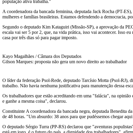
população ativa trabalha."
A coordenadora da bancada feminina, deputada Jack Rocha (PT-ES), af
mulheres e famílias brasileiras. Estamos defendendo a democracia, p
Segundo o deputado Kim Kataguiri (Missão-SP), a aprovação da PEC não
escala vai ser 5 por 2, que, na vida prática, isso vai acontecer. Isso 
casa por três dias só para pagar imposto.
Kayo Magalhães / Câmara dos Deputados
Gilson Marques: proposta não gera um novo direito ao trabalhador
O líder da federação Psol-Rede, deputado Tarcísio Motta (Psol-RJ), d
trabalho. Não havia nenhuma justificativa para manutenção dessa esca
Os trabalhadores que estão acreditando em uma "falácia", na opiniã
e ganhe a mesma coisa", declarou.
Constituinte A coordenadora da bancada negra, deputada Benedita da 
de 48 horas. "Um absurdo: 38 anos para que pudéssemos chegar aqui e
O deputado Sérgio Turra (PP-RS) declarou que "aventuras populistas"
está em jogo, é o futuro do país, a dignidade dos trabalhadores", afir