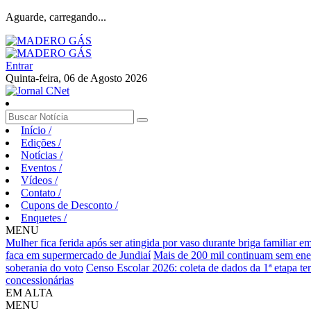
Aguarde, carregando...
Entrar
Quinta-feira, 06 de Agosto 2026
Início
/
Edições
/
Notícias
/
Eventos
/
Vídeos
/
Contato
/
Cupons de Desconto
/
Enquetes
/
MENU
Mulher fica ferida após ser atingida por vaso durante briga familiar 
faca em supermercado de Jundiaí
Mais de 200 mil continuam sem ene
soberania do voto
Censo Escolar 2026: coleta de dados da 1ª etapa te
concessionárias
EM ALTA
MENU