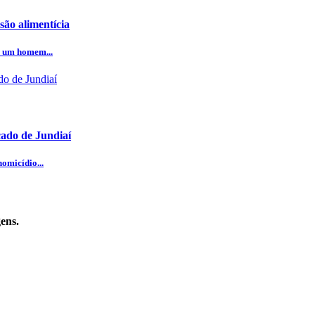
ão alimentícia
e um homem...
cado de Jundiaí
omicídio...
ens.