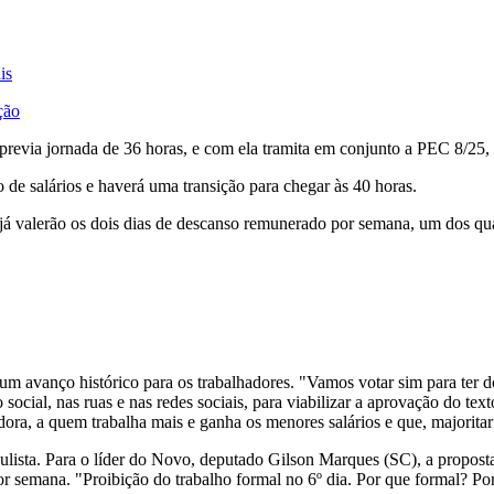
is
ção
evia jornada de 36 horas, e com ela tramita em conjunto a PEC 8/25, d
 de salários e haverá uma transição para chegar às 40 horas.
 já valerão os dois dias de descanso remunerado por semana, um dos qu
m avanço histórico para os trabalhadores. "Vamos votar sim para ter doi
o social, nas ruas e nas redes sociais, para viabilizar a aprovação do 
dora, a quem trabalha mais e ganha os menores salários e que, majorita
pulista. Para o líder do Novo, deputado Gilson Marques (SC), a propost
por semana. "Proibição do trabalho formal no 6º dia. Por que formal? 