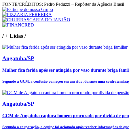
FONTE/CRÉDITOS:
Pedro Peduzzi – Repórter da Agência Brasil
/
+ Lidas
/
Angatuba/SP
Mulher fica ferida após ser atingida por vaso durante briga fam
Segundo a GCM, a confusão começou em um sítio, durante uma confraternizaçã
Angatuba/SP
GCM de Angatuba captura homem procurado por dívida de pens
Segundo a corporação, a equipe foi acionada após receber informações de qu