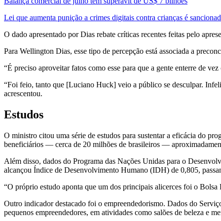
Balança comercial de julho tem superávit de US$ 7 bilhões
Lei que aumenta punição a crimes digitais contra crianças é sanciona
O dado apresentado por Dias rebate críticas recentes feitas pelo ap
Para Wellington Dias, esse tipo de percepção está associada a preconc
“É preciso aproveitar fatos como esse para que a gente enterre de vez
“Foi feio, tanto que [Luciano Huck] veio a público se desculpar. Inf
acrescentou.
Estudos
O ministro citou uma série de estudos para sustentar a eficácia do 
beneficiários — cerca de 20 milhões de brasileiros — aproximadamen
Além disso, dados do Programa das Nações Unidas para o Desenvolvi
alcançou Índice de Desenvolvimento Humano (IDH) de 0,805, passand
“O próprio estudo aponta que um dos principais alicerces foi o Bolsa F
Outro indicador destacado foi o empreendedorismo. Dados do Serviç
pequenos empreendedores, em atividades como salões de beleza e me