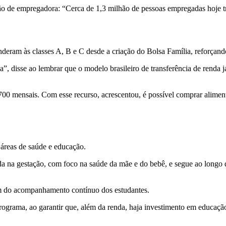
ão de empregadora: “Cerca de 1,3 milhão de pessoas empregadas hoje tr
nderam às classes A, B e C desde a criação do Bolsa Família, reforçan
, disse ao lembrar que o modelo brasileiro de transferência de renda j
700 mensais. Com esse recurso, acrescentou, é possível comprar alimento
s áreas de saúde e educação.
 na gestação, com foco na saúde da mãe e do bebê, e segue ao longo d
lém do acompanhamento contínuo dos estudantes.
programa, ao garantir que, além da renda, haja investimento em educaçã