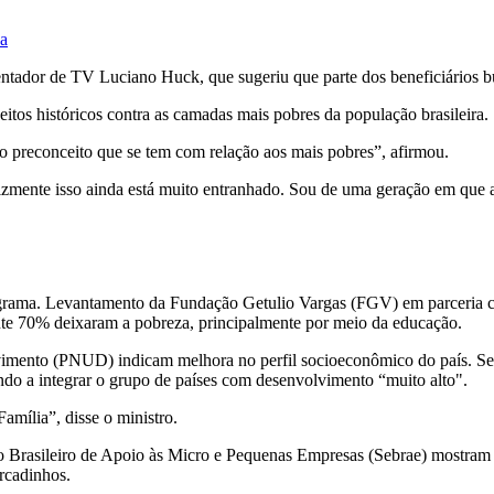
da
resentador de TV Luciano Huck, que sugeriu que parte dos beneficiários
eitos históricos contra as camadas mais pobres da população brasileira.
 o preconceito que se tem com relação aos mais pobres”, afirmou.
elizmente isso ainda está muito entranhado. Sou de uma geração em que
programa. Levantamento da Fundação Getulio Vargas (FGV) em parceria 
te 70% deixaram a pobreza, principalmente por meio da educação.
mento (PNUD) indicam melhora no perfil socioeconômico do país. Segu
o a integrar o grupo de países com desenvolvimento “muito alto".
amília”, disse o ministro.
o Brasileiro de Apoio às Micro e Pequenas Empresas (Sebrae) mostram 
rcadinhos.