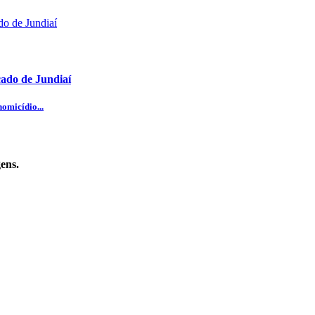
cado de Jundiaí
omicídio...
ens.