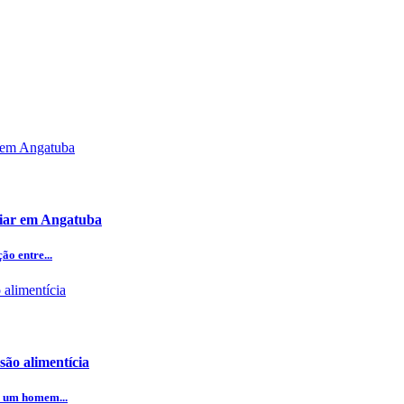
iliar em Angatuba
o entre...
ão alimentícia
e um homem...