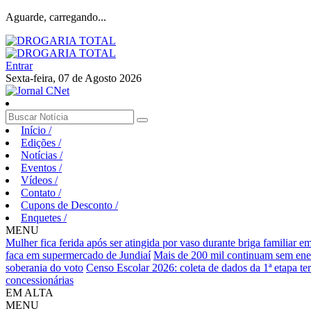
Aguarde, carregando...
Entrar
Sexta-feira, 07 de Agosto 2026
Início
/
Edições
/
Notícias
/
Eventos
/
Vídeos
/
Contato
/
Cupons de Desconto
/
Enquetes
/
MENU
Mulher fica ferida após ser atingida por vaso durante briga familiar 
faca em supermercado de Jundiaí
Mais de 200 mil continuam sem ene
soberania do voto
Censo Escolar 2026: coleta de dados da 1ª etapa te
concessionárias
EM ALTA
MENU