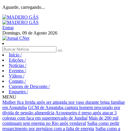
Aguarde, carregando...
Entrar
Domingo, 09 de Agosto 2026
Início
/
Edições
/
Notícias
/
Eventos
/
Vídeos
/
Contato
/
Cupons de Desconto
/
Enquetes
/
MENU
Mulher fica ferida após ser atingida por vaso durante briga familiar
em Angatuba
GCM de Angatuba captura homem procurado por
dívida de pensão alimentícia
Açougueiro é preso após atacar 3
colegas com faca em supermercado de Jundiaí
Mais de 200 mil
continuam sem energia no Rio após vendaval
Saiba como pedir
ressarcimento por prejuízos com a falta de energia
Saiba como a