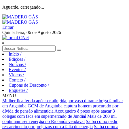
Aguarde, carregando...
Entrar
Quinta-feira, 06 de Agosto 2026
Início
/
Edições
/
Notícias
/
Eventos
/
Vídeos
/
Contato
/
Cupons de Desconto
/
Enquetes
/
MENU
Mulher fica ferida após ser atingida por vaso durante briga familiar
em Angatuba
GCM de Angatuba captura homem procurado por
dívida de pensão alimentícia
Açougueiro é preso após atacar 3
colegas com faca em supermercado de Jundiaí
Mais de 200 mil
continuam sem energia no Rio após vendaval
Saiba como pedir
ressarcimento por prejuízos com a falta de energia
Saiba como a