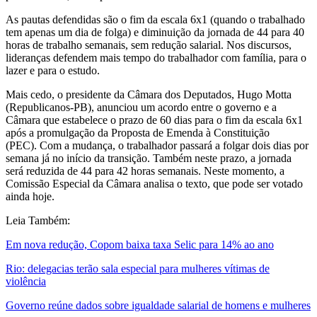
As pautas defendidas são o fim da escala 6x1 (quando o trabalhado
tem apenas um dia de folga) e diminuição da jornada de 44 para 40
horas de trabalho semanais, sem redução salarial. Nos discursos,
lideranças defendem mais tempo do trabalhador com família, para o
lazer e para o estudo.
Mais cedo, o presidente da Câmara dos Deputados, Hugo Motta
(Republicanos-PB), anunciou um acordo entre o governo e a
Câmara que estabelece o prazo de 60 dias para o fim da escala 6x1
após a promulgação da Proposta de Emenda à Constituição
(PEC). Com a mudança, o trabalhador passará a folgar dois dias por
semana já no início da transição. Também neste prazo, a jornada
será reduzida de 44 para 42 horas semanais. Neste momento, a
Comissão Especial da Câmara analisa o texto, que pode ser votado
ainda hoje.
Leia Também:
Em nova redução, Copom baixa taxa Selic para 14% ao ano
Rio: delegacias terão sala especial para mulheres vítimas de
violência
Governo reúne dados sobre igualdade salarial de homens e mulheres